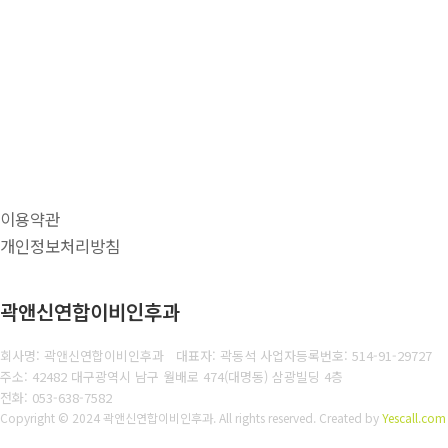
이용약관
개인정보처리방침
곽앤신연합이비인후과
회사명: 곽앤신연합이비인후과 대표자: 곽동석
사업자등록번호: 514-91-29727
주소: 42482 대구광역시 남구 월배로 474(대명동) 삼광빌딩 4층
전화: 053-638-7582
Copyright © 2024 곽앤신연합이비인후과. All rights reserved.
Created by
Yescall.com