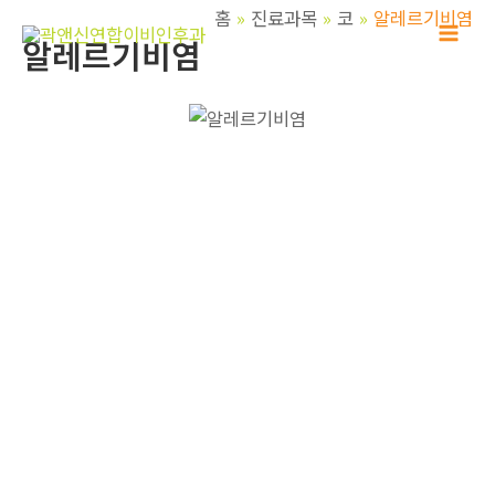
콘
홈
진료과목
코
알레르기비염
텐
알레르기비염
Mai
츠
Men
로
건
너
뛰
기