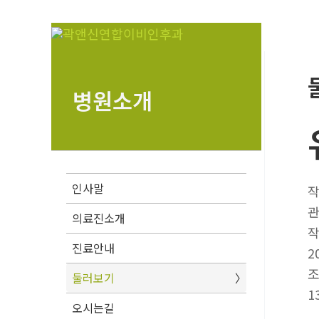
콘
텐
츠
로
건
병원소개
너
뛰
기
인사말
의료진소개
진료안내
2
둘러보기
1
오시는길