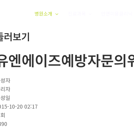
병원소개
진료과목
안면미용클리닉
둘러보기
유엔에이즈예방자문의
작성자
관리자
작성일
015-10-20 02:17
조회
390