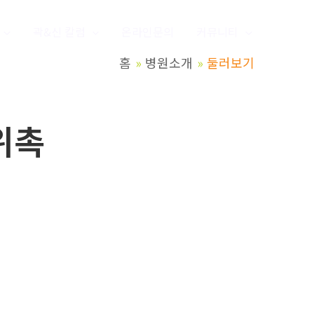
곽&신 칼럼
온라인문의
커뮤니티
홈
병원소개
둘러보기
위촉