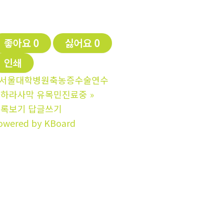
좋아요
0
싫어요
0
인쇄
서울대학병원축농증수술연수
하라사막 유목민진료중
»
목록보기
답글쓰기
owered by KBoard